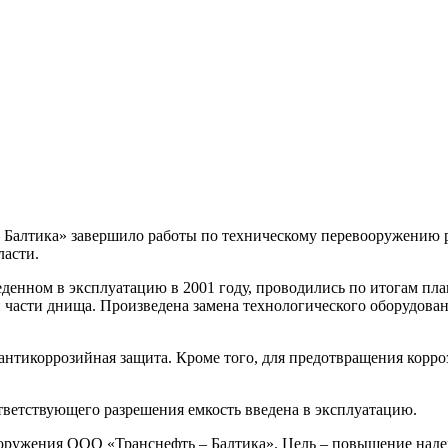
 Балтика» завершило работы по техническому перевооружению 
ласти.
веденном в эксплуатацию в 2001 году, проводились по итогам п
й части днища. Произведена замена технологического оборудован
антикоррозийная защита. Кроме того, для предотвращения корр
ветствующего разрешения емкость введена в эксплуатацию.
оружения ООО «Транснефть – Балтика». Цель – повышение наде