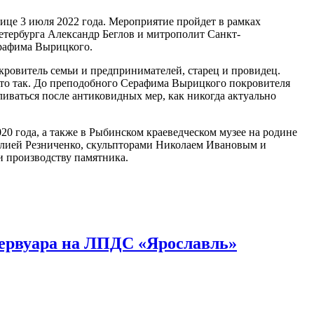
це 3 июля 2022 года. Мероприятие пройдет в рамках
етербурга Александр Беглов и митрополит Санкт-
рафима Вырицкого.
ровитель семьи и предпринимателей, старец и провидец.
осто так. До преподобного Серафима Вырицкого покровителя
ливаться после антиковидных мер, как никогда актуально
20 года, а также в Рыбинском краеведческом музее на родине
 Юлией Резниченко, скульпторами Николаем Ивановым и
 производству памятника.
зервуара на ЛПДС «Ярославль»