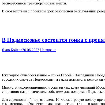
бесперебойной транспортировки нефти.
В соответствии с проектом срок безопасной эксплуатации резе
В Подмосковье состоится гонка с препя
Яков Бойков
30.06.2022
На экране
Ежегодное суперсостязание – Гонка Героев «Наследники Побед
городских округов Подмосковья, а также активисты региональ
Министр информационных и социальных коммуникаций Московс
спортивно-патриотическим событием для молодежи Подмосков
Для соревнований подготовлена 10-километровую полосу препя
семиметровый «Эверест» – завершающее испытание в виде горк