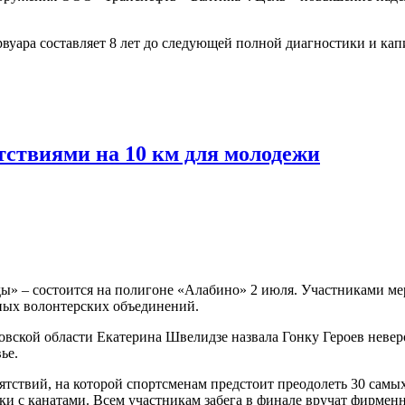
рвуара составляет 8 лет до следующей полной диагностики и кап
тствиями на 10 км для молодежи
ы» – состоится на полигоне «Алабино» 2 июля. Участниками мер
ных волонтерских объединений.
кой области Екатерина Швелидзе назвала Гонку Героев невер
ье.
тствий, на которой спортсменам предстоит преодолеть 30 самых
и с канатами. Всем участникам забега в финале вручат фирмен