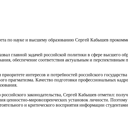
ета по науке и высшему образованию Сергей Кабышев прокомм
звал главной задачей российской политики в сфере высшего обр
ния, обеспечение соответствия актуальным и перспективным по
 приоритете интересов и потребностей российского государств
вого прагматизма. Качество подготовки профессиональных кадро
зования.
з российского законодательства, Сергей Кабышев отметил: полу
ния ценностно-мировоззренческих установок личности. Поэтому 
тоятельного и критического восприятия информации студентами