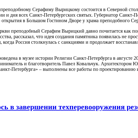
преподобному Серафиму Вырицкому состоится в Северной столи
ии и дня всех Санкт-Петербургских святых. Губернатор Санкт‑П
 открытия в Большом Гостином Дворе у храма преподобного Се
ркви преподобный Серафим Вырицкий давно почитается как пок
ства, рассказал, что идея создания памятника появилась не пр
, когда Россия столкнулась с санкциями и продолжает восстанав
ведена в музее истории Религии Санкт-Петербурга в августе 20
дприниматель и благотворитель Павел Ковальчук. Архитектором
нкт-Петербурга» – выполнены все работы по проектированию и
сь в завершении техперевооружения ре