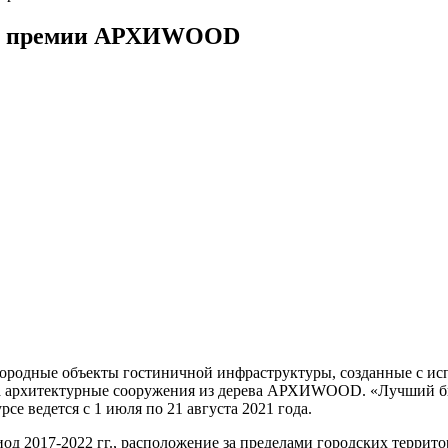
а и премии АРХИWOOD
ородные объекты гостиничной инфраструктуры, созданные с ис
 за архитектурные сооружения из дерева АРХИWOOD. «Лучший б
се ведется с 1 июля по 21 августа 2021 года.
од 2017-2022 гг., расположение за пределами городских террито