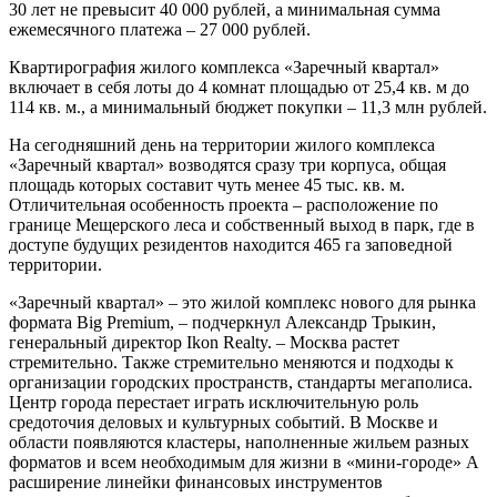
30 лет не превысит 40 000 рублей, а минимальная сумма
ежемесячного платежа – 27 000 рублей.
Квартирография жилого комплекса «Заречный квартал»
включает в себя лоты до 4 комнат площадью от 25,4 кв. м до
114 кв. м., а минимальный бюджет покупки – 11,3 млн рублей.
На сегодняшний день на территории жилого комплекса
«Заречный квартал» возводятся сразу три корпуса, общая
площадь которых составит чуть менее 45 тыс. кв. м.
Отличительная особенность проекта – расположение по
границе Мещерского леса и собственный выход в парк, где в
доступе будущих резидентов находится 465 га заповедной
территории.
«Заречный квартал» – это жилой комплекс нового для рынка
формата Big Premium, – подчеркнул Александр Трыкин,
генеральный директор Ikon Realty. – Москва растет
стремительно. Также стремительно меняются и подходы к
организации городских пространств, стандарты мегаполиса.
Центр города перестает играть исключительную роль
средоточия деловых и культурных событий. В Москве и
области появляются кластеры, наполненные жильем разных
форматов и всем необходимым для жизни в «мини-городе» А
расширение линейки финансовых инструментов