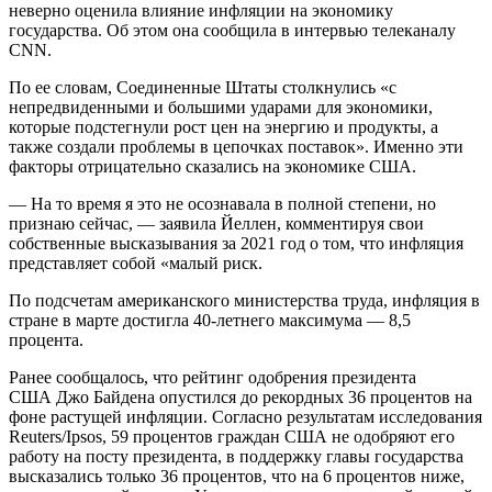
неверно оценила влияние инфляции на экономику
государства. Об этом она сообщила в интервью телеканалу
CNN.
По ее словам, Соединенные Штаты столкнулись «с
непредвиденными и большими ударами для экономики,
которые подстегнули рост цен на энергию и продукты, а
также создали проблемы в цепочках поставок». Именно эти
факторы отрицательно сказались на экономике США.
— На то время я это не осознавала в полной степени, но
признаю сейчас, — заявила Йеллен, комментируя свои
собственные высказывания за 2021 год о том, что инфляция
представляет собой «малый риск.
По подсчетам американского министерства труда, инфляция в
стране в марте достигла 40-летнего максимума — 8,5
процента.
Ранее сообщалось, что рейтинг одобрения президента
США Джо Байдена опустился до рекордных 36 процентов на
фоне растущей инфляции. Согласно результатам исследования
Reuters/Ipsos, 59 процентов граждан США не одобряют его
работу на посту президента, в поддержку главы государства
высказались только 36 процентов, что на 6 процентов ниже,