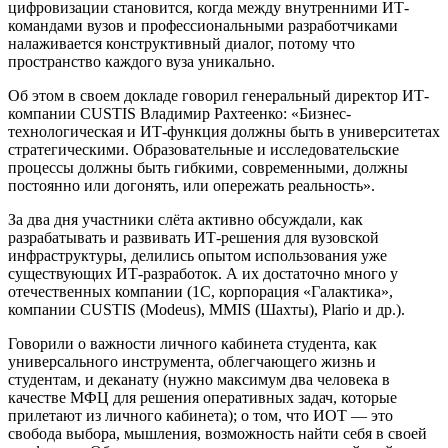
цифровизации становится, когда между внутренними ИТ-
командами вузов и профессиональными разработчиками
налаживается конструктивный диалог, потому что
пространство каждого вуза уникально.
Об этом в своем докладе говорил генеральный директор ИТ-
компании CUSTIS Владимир Рахтеенко: «Бизнес-
технологическая и ИТ-функция должны быть в университетах
стратегическими. Образовательные и исследовательские
процессы должны быть гибкими, современными, должны
постоянно или догонять, или опережать реальность».
За два дня участники слёта активно обсуждали, как
разрабатывать и развивать ИТ-решения для вузовской
инфраструктуры, делились опытом использования уже
существующих ИТ-разработок. А их достаточно много у
отечественных компании (1С, корпорация «Галактика»,
компании CUSTIS (Modeus), MMIS (Шахты), Plario и др.).
Говорили о важности личного кабинета студента, как
универсального инструмента, облегчающего жизнь и
студентам, и деканату (нужно максимум два человека в
качестве МФЦ для решения оперативных задач, которые
прилетают из личного кабинета); о том, что ИОТ — это
свобода выбора, мышления, возможность найти себя в своей