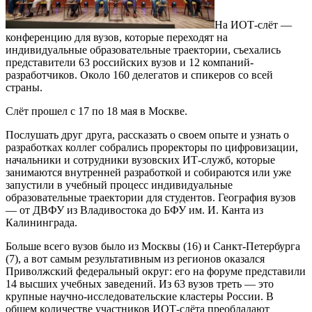
На ИОТ-слёт —
конференцию для вузов, которые переходят на
индивидуальные образовательные траектории, съехались
представители 63 российских вузов и 12 компаний-
разработчиков. Около 160 делегатов и спикеров со всей
страны.
Слёт прошел с 17 по 18 мая в Москве.
Послушать друг друга, рассказать о своем опыте и узнать о
разработках коллег собрались проректоры по цифровизации,
начальники и сотрудники вузовских ИТ-служб, которые
занимаются внутренней разработкой и собираются или уже
запустили в учебный процесс индивидуальные
образовательные траектории для студентов. География вузов
— от ДВФУ из Владивостока до БФУ им. И. Канта из
Калининграда.
Больше всего вузов было из Москвы (16) и Санкт-Петербурга
(7), а вот самым результативным из регионов оказался
Приволжский федеральный округ: его на форуме представили
14 высших учебных заведений. Из 63 вузов треть — это
крупные научно-исследовательские кластеры России. В
общем количестве участников ИОТ-слёта преобладают