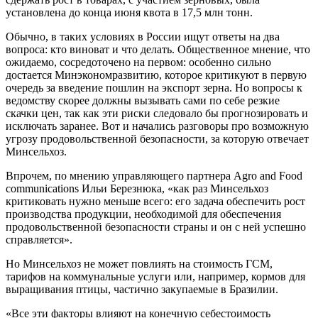
установлена до конца июня квота в 17,5 млн тонн.
Обычно, в таких условиях в России ищут ответы на два
вопроса: кто виноват и что делать. Общественное мнение, что
ожидаемо, сосредоточено на первом: особенно сильно
достается Минэкономразвитию, которое критикуют в первую
очередь за введение пошлин на экспорт зерна. Но вопросы к
ведомству скорее должны вызывать сами по себе резкие
скачки цен, так как эти риски следовало бы прогнозировать и
исключать заранее. Вот и начались разговоры про возможную
угрозу продовольственной безопасности, за которую отвечает
Минсельхоз.
Впрочем, по мнению управляющего партнера Agro and Food
communications Ильи Березнюка, «как раз Минсельхоз
критиковать нужно меньше всего: его задача обеспечить рост
производства продукции, необходимой для обеспечения
продовольственной безопасности страны и он с ней успешно
справляется».
Но Минсельхоз не может повлиять на стоимость ГСМ,
тарифов на коммунальные услуги или, например, кормов для
выращивания птицы, частично закупаемые в Бразилии.
«Все эти факторы влияют на конечную себестоимость