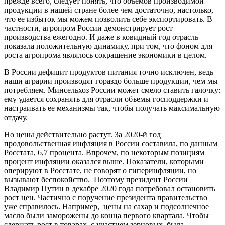
прежде всего, следует понять, что объемов производимой
продукции в нашей стране более чем достаточно, настолько,
что ее избыток мы можем позволить себе экспортировать. В
частности, агропром России демонстрирует рост
производства ежегодно. И даже в ковидный год отрасль
показала положительную динамику, при том, что фоном для
роста агропрома являлось сокращение экономики в целом.
В России дефицит продуктов питания точно исключен, ведь
наши аграрии производят гораздо больше продукции, чем мы
потребляем. Минсельхоз России может смело ставить галочку:
ему удается сохранять для отрасли объемы господдержки и
настраивать ее механизмы так, чтобы получать максимальную
отдачу.
Но цены действительно растут. За 2020-й год
продовольственная инфляция в России составила, по данным
Росстата, 6,7 процента. Впрочем, по некоторым позициям
процент инфляции оказался выше. Показатели, которыми
оперируют в Росстате, не говорят о гиперинфляции, но
вызывают беспокойство. Поэтому президент России
Владимир Путин в декабре 2020 года потребовал остановить
рост цен. Частично с поручение президента правительство
уже справилось. Например, цены на сахар и подсолнечное
масло были заморожены до конца первого квартала. Чтобы
сдержать рост в товарах, с участием зерновых, была