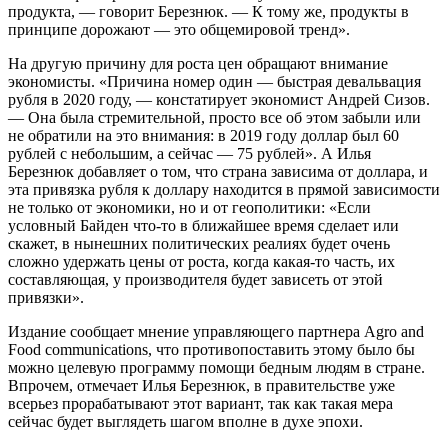
продукта, — говорит Березнюк. — К тому же, продукты в
принципе дорожают — это общемировой тренд».
На другую причину для роста цен обращают внимание
экономисты. «Причина номер один — быстрая девальвация
рубля в 2020 году, — констатирует экономист Андрей Сизов.
— Она была стремительной, просто все об этом забыли или
не обратили на это внимания: в 2019 году доллар был 60
рублей с небольшим, а сейчас — 75 рублей». А Илья
Березнюк добавляет о том, что страна зависима от доллара, и
эта привязка рубля к доллару находится в прямой зависимости
не только от экономики, но и от геополитики: «Если
условный Байден что-то в ближайшее время сделает или
скажет, в нынешних политических реалиях будет очень
сложно удержать цены от роста, когда какая-то часть, их
составляющая, у производителя будет зависеть от этой
привязки».
Издание сообщает мнение управляющего партнера Agro and
Food communications, что противопоставить этому было бы
можно целевую программу помощи бедным людям в стране.
Впрочем, отмечает Илья Березнюк, в правительстве уже
всерьез прорабатывают этот вариант, так как такая мера
сейчас будет выглядеть шагом вполне в духе эпохи.