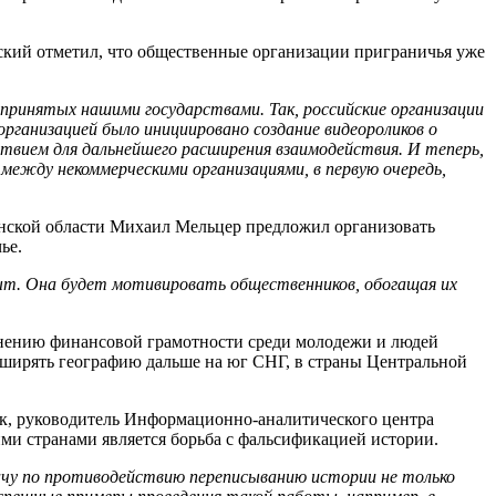
кий отметил, что общественные организации приграничья уже
принятых нашими государствами. Так, российские организации
рганизацией было инициировано создание видеороликов о
ствием для дальнейшего расширения взаимодействия. И теперь,
ежду некоммерческими организациями, в первую очередь,
енской области Михаил Мельцер предложил организовать
ье.
ыт. Она будет мотивировать общественников, обогащая их
анению финансовой грамотности среди молодежи и людей
асширять географию дальше на юг СНГ, в страны Центральной
ак, руководитель Информационно-аналитического центра
ми странами является борьба с фальсификацией истории.
ачу по противодействию переписыванию истории не только