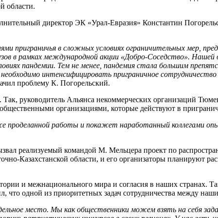
й области.
лнительный директор ЭК «Урал-Евразия» Константин Погорельс
ми приграничья в сложных условиях ограничительных мер, пред
узов в рамках международной акции «Добро-Соседство». Нашей о
ловиях пандемии. Тем не менее, пандемия стала большим препят
 необходимо интенсифицировать приграничное сотрудничество м
начил проблему К. Погорельский.
й. Так, руководитель Альянса некоммерческих организаций Тюм
общественными организациями, которые действуют в пригранич
же проделанной работы и покажет наработанный коллегами оп
вызвал реализуемый командой М. Мельцера проект по распростр
точно-Казахстанской области, и его организаторы планируют р
тории и межнационального мира и согласия в наших странах. Т
, что одной из приоритетных задач сотрудничества между наши
дельное место. Мы как общественники можем взять на себя зад