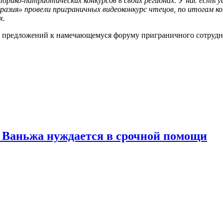
орико-патриотических конкурсов в своих регионах. У нас есть 
разия» провели приграничных видеоконкурс чтецов, по итогам 
х.
 предложений к намечающемуся форуму приграничного сотрудниче
 Ваньжа нуждается в срочной помощи