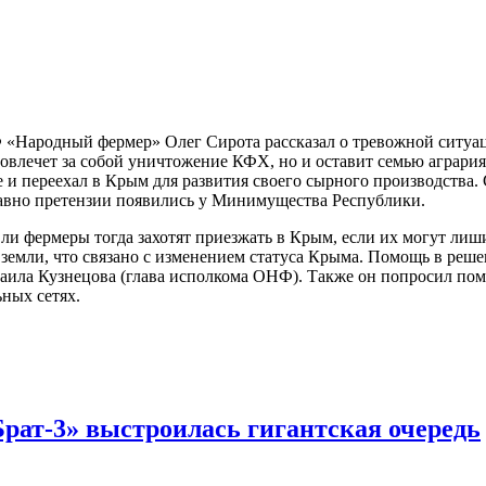
«Народный фермер» Олег Сирота рассказал о тревожной ситуац
повлечет за собой уничтожение КФХ, но и оставит семью агрария
е и переехал в Крым для развития своего сырного производства
 давно претензии появились у Минимущества Республики.
ли фермеры тогда захотят приезжать в Крым, если их могут лиш
земли, что связано с изменением статуса Крыма. Помощь в реш
хаила Кузнецова (глава исполкома ОНФ). Также он попросил по
ных сетях.
Брат-3» выстроилась гигантская очередь