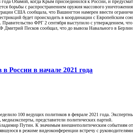
 года Обамой, когда Крым присоединился к России, и предусма
ется борьбы с распространением оружия массового уничтожения
трации США сообщала, что Вашингтон намерен ввести ограничи
естрикций будет происходить в координации с Европейским сою
. Правительство ФРГ 2 сентября выступило с утверждением, чт
 Дмитрий Песков сообщал, что до вывоза Навального в Берлин
в России в начале 2021 года
елило 100 ведущих политиков в феврале 2021 года. Экспертны
, медиаэксперты, представители политических партий.
 Владимир Путин. К значимым внешнеполитическим событиям от
вшуюся в режиме видеоконференции встречу с руководителями 