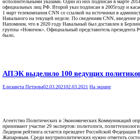
исполнительными указами. Один из них подписан в марте 2014
официальных лиц РФ. Второй указ подписан в 2005году и каса
1 март телекомпания CNN со ссылкой на источники в админис
Навального на текущей неделе. По сведениям CNN, введение р
Напомним, что в 2020 году Навальный был доставлен в Берлин
группы «Новичок». Официальный представитель президента РФ
было.
АПЭК выделило 100 ведущих политиков 
Елизавета Петрова
02.03.2021
02.03.2021
На экране
Агентство Политических и Экономических Коммуникаций опред
принимают участие 29 экспертов: политологи, политтехнологи
Лидером рейтинга остается президент Российской Федерации
Жапаровым. Среди внутриполитических нужно отметить состоя