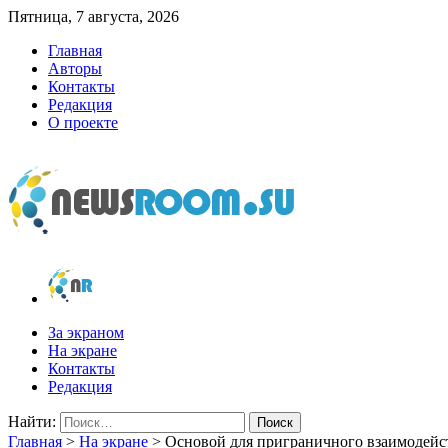
Пятница, 7 августа, 2026
Главная
Авторы
Контакты
Редакция
О проекте
newsroom.su
Новости о новостях
За экраном
На экране
Контакты
Редакция
Найти:
Главная
>
На экране
>
Основой для приграничного взаимодейс