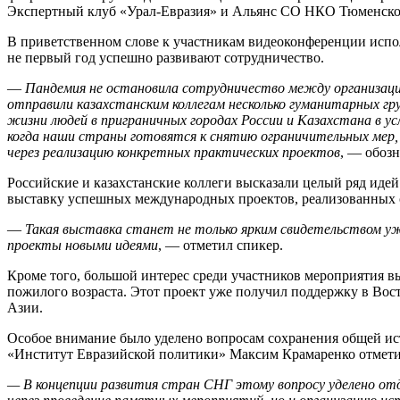
Экспертный клуб «Урал-Евразия» и Альянс СО НКО Тюменско
В приветственном слове к участникам видеоконференции испо
не первый год успешно развивают сотрудничество.
—
Пандемия не остановила сотрудничество между организация
отправили казахстанским коллегам несколько гуманитарных гр
жизни людей в приграничных городах России и Казахстана в ус
когда наши страны готовятся к снятию ограничительных мер,
через реализацию конкретных практических проектов
, — обоз
Российские и казахстанские коллеги высказали целый ряд иде
выставку успешных международных проектов, реализованных 
—
Такая выставка станет не только ярким свидетельством у
проекты новыми идеями
, — отметил спикер.
Кроме того, большой интерес среди участников мероприятия 
пожилого возраста. Этот проект уже получил поддержку в Вос
Азии.
Особое внимание было уделено вопросам сохранения общей ис
«Институт Евразийской политики» Максим Крамаренко отметил
— В концепции развития стран СНГ этому вопросу уделено от