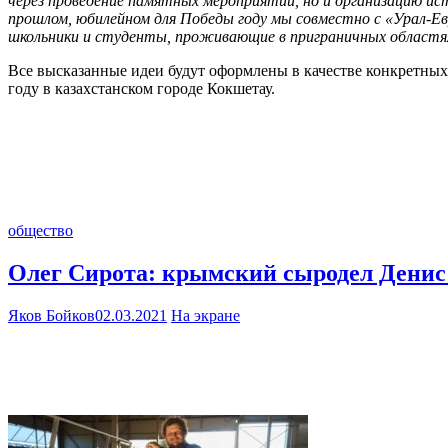
через проведение памятных мероприятий, но и организацию ист
прошлом, юбилейном для Победы году мы совместно с «Урал-Ев
школьники и студенты, проживающие в приграничных областя
Все высказанные идеи будут оформлены в качестве конкретных
году в казахстанском городе Кокшетау.
общество
Олег Сирота: крымский сыродел Денис
Яков Бойков
02.03.2021
На экране