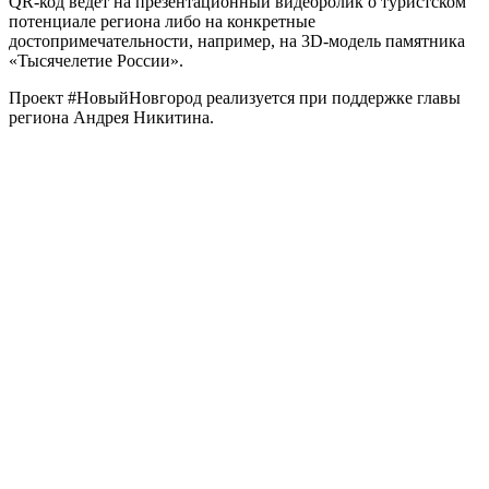
QR-код ведет на презентационный видеоролик о туристском
потенциале региона либо на конкретные
достопримечательности, например, на 3D-модель памятника
«Тысячелетие России».
Проект #НовыйНовгород реализуется при поддержке главы
региона Андрея Никитина.