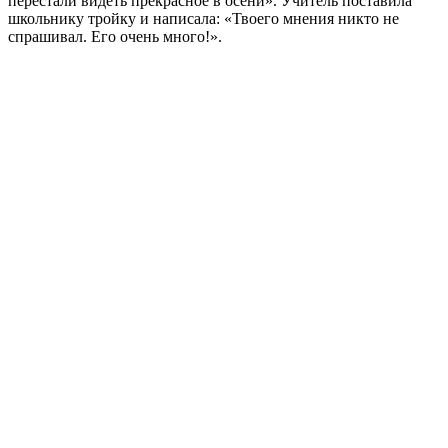
перестали видеть прекрасное в осени». Учитель поставила
школьнику тройку и написала: «Твоего мнения никто не
спрашивал. Его очень много!».