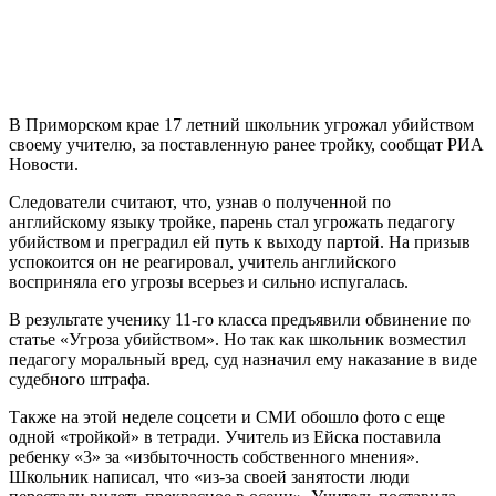
В Приморском крае 17 летний школьник угрожал убийством
своему учителю, за поставленную ранее тройку, сообщат РИА
Новости.
Следователи считают, что, узнав о полученной по
английскому языку тройке, парень стал угрожать педагогу
убийством и преградил ей путь к выходу партой. На призыв
успокоится он не реагировал, учитель английского
восприняла его угрозы всерьез и сильно испугалась.
В результате ученику 11-го класса предъявили обвинение по
статье «Угроза убийством». Но так как школьник возместил
педагогу моральный вред, суд назначил ему наказание в виде
судебного штрафа.
Также на этой неделе соцсети и СМИ обошло фото с еще
одной «тройкой» в тетради. Учитель из Ейска поставила
ребенку «3» за «избыточность собственного мнения».
Школьник написал, что «из-за своей занятости люди