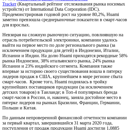
Tracker
(Квартальный рейтинг отслеживания рынка носимых
устройств) от International Data Corporation (IDC).
Продемонстрировав годовой рост на уровне 80,2%, Huami
заметно превзошла среднерыночные показатели в смарт-часов
для взрослых.
Невзирая на сложную рыночную ситуацию, повлиявшую на
отрасль потребительской электроники, компании удалось
выйти на первое место по доле регионального рынка (за
исключением продукции для детей) в Индонезии, Италии,
Испании и Индии. На долю Huami приходятся рекордные 58%
рынка Индонезии, 38% итальянского рынка, 24% рынка
Испании и 23% индийского сегмента. Компания также
впервые за историю своего существования вошла в пятерку
лидеров продаж в США, крупнейшем в мире регионе сбыта
смарт-часов. Кроме того, Huami поднялась в тройку
крупнейших поставщиков продукции (за исключением
детских товаров) в Таиланде; в Топ-4 популярных бренда
смарт-часов в России, и, наконец, заняла достойное место в
пятерке лидеров на рынках Бразилии, Франции, Германии,
Польши и Китая.
По данным непроверенной финансовой отчетности компании
за первый квартал, завершившийся 31 марта 2020 года,
поступления от продаж продукции Huami достигли 1,0885