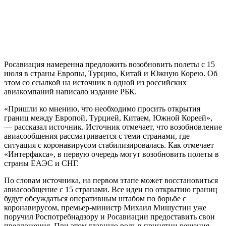
Росавиация намеренна предложить возобновить полеты с 15
июля в страны Европы, Турцию, Китай и Южную Корею. Об
этом со ссылкой на источник в одной из российских
авиакомпаний написало издание РБК.
«Пришли ко мнению, что необходимо просить открытия
границ между Европой, Турцией, Китаем, Южной Кореей»,
— рассказал источник. Источник отмечает, что возобновление
авиасообщения рассматривается с теми странами, где
ситуация с коронавирусом стабилизировалась. Как отмечает
«Интерфакса», в первую очередь могут возобновить полеты в
страны ЕАЭС и СНГ.
По словам источника, на первом этапе может восстановиться
авиасообщение с 15 странами. Все идеи по открытию границ
будут обсуждаться оперативным штабом по борьбе с
коронавирусом, премьер-министр Михаил Мишустин уже
поручил Роспотребнадзору и Росавиации предоставить свои
предложения. При этом главную роль в принятии решения