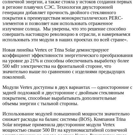
солнечной энергии, а также стояла у истоков создания первых
в регионе плавучих СЭС. Технология двухсторонней
генерации добавляет прочность двойного стеклянного
покрытия к преимуществам монокристаллических PERC-
элементов и позволяет нам использовать отраженное
излучение солнца. Мы уверены, что это решение способно
совершить настоящую революцию в отрасли, и намереваемся
использовать эти модули в наших проектах по всей стране».
Новая линейка Vertex от Trina Solar демонстрируют
коэффициент эффективности энергетического преобразования
на уровне до 21% и способны обеспечивать выработку более
500 мВт электричества на фронтальной стороне, что
значительно выше по сравнению с изделиями предыдущих
поколений.
Модули Vertex доступны в двух вариантах — односторонние с
задней подложкой и двусторонние с двойным стеклянным
покрытием, способные вырабатывать дополнительные
объемы энергии с тыльной стороны.
Использование модулей повышенной мощности значительно
снижает расходы на баланс системы (BOS). Компания Trina
Solar впервые применила двусторонние модули Vertex
мощностью свыше 500 Вт на крупномасштабной солнечной