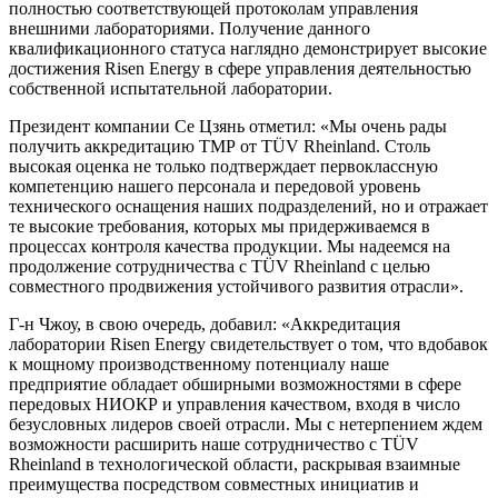
полностью соответствующей протоколам управления
внешними лабораториями. Получение данного
квалификационного статуса наглядно демонстрирует высокие
достижения Risen Energy в сфере управления деятельностью
собственной испытательной лаборатории.
Президент компании Се Цзянь отметил: «Мы очень рады
получить аккредитацию ТМР от TÜV Rheinland. Столь
высокая оценка не только подтверждает первоклассную
компетенцию нашего персонала и передовой уровень
технического оснащения наших подразделений, но и отражает
те высокие требования, которых мы придерживаемся в
процессах контроля качества продукции. Мы надеемся на
продолжение сотрудничества с TÜV Rheinland с целью
совместного продвижения устойчивого развития отрасли».
Г-н Чжоу, в свою очередь, добавил: «Аккредитация
лаборатории Risen Energy свидетельствует о том, что вдобавок
к мощному производственному потенциалу наше
предприятие обладает обширными возможностями в сфере
передовых НИОКР и управления качеством, входя в число
безусловных лидеров своей отрасли. Мы с нетерпением ждем
возможности расширить наше сотрудничество с TÜV
Rheinland в технологической области, раскрывая взаимные
преимущества посредством совместных инициатив и