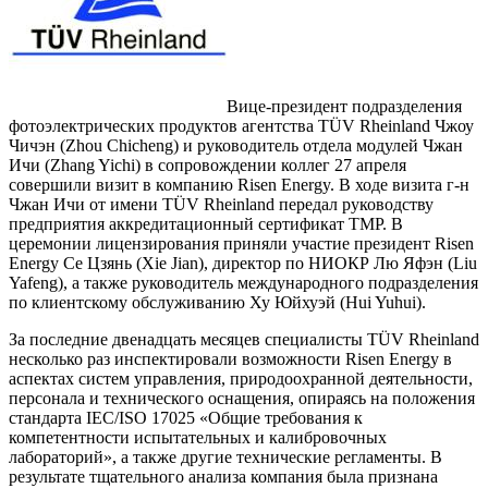
Вице-президент подразделения
фотоэлектрических продуктов агентства TÜV Rheinland Чжоу
Чичэн (Zhou Chicheng) и руководитель отдела модулей Чжан
Ичи (Zhang Yichi) в сопровождении коллег 27 апреля
совершили визит в компанию Risen Energy. В ходе визита г-н
Чжан Ичи от имени TÜV Rheinland передал руководству
предприятия аккредитационный сертификат ТМР. В
церемонии лицензирования приняли участие президент Risen
Energy Cе Цзянь (Xie Jian), директор по НИОКР Лю Яфэн (Liu
Yafeng), а также руководитель международного подразделения
по клиентскому обслуживанию Ху Юйхуэй (Hui Yuhui).
За последние двенадцать месяцев специалисты TÜV Rheinland
несколько раз инспектировали возможности Risen Energy в
аспектах систем управления, природоохранной деятельности,
персонала и технического оснащения, опираясь на положения
стандарта IEC/ISO 17025 «Общие требования к
компетентности испытательных и калибровочных
лабораторий», а также другие технические регламенты. В
результате тщательного анализа компания была признана