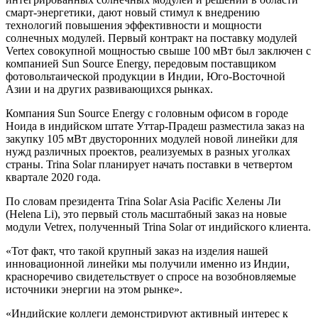
смарт-энергетики, дают новый стимул к внедрению
технологий повышения эффективности и мощности
солнечных модулей. Первый контракт на поставку модулей
Vertex совокупной мощностью свыше 100 мВт был заключен с
компанией Sun Source Energy, передовым поставщиком
фотовольтаической продукции в Индии, Юго-Восточной
Азии и на других развивающихся рынках.
Компания Sun Source Energy с головным офисом в городе
Ноида в индийском штате Уттар-Прадеш разместила заказ на
закупку 105 мВт двусторонних модулей новой линейки для
нужд различных проектов, реализуемых в разных уголках
страны. Trina Solar планирует начать поставки в четвертом
квартале 2020 года.
По словам президента Trina Solar Asia Pacific Хелены Ли
(Helena Li), это первый столь масштабный заказ на новые
модули Vetrex, полученный Trina Solar от индийского клиента.
«Тот факт, что такой крупный заказ на изделия нашей
инновационной линейки мы получили именно из Индии,
красноречиво свидетельствует о спросе на возобновляемые
источники энергии на этом рынке».
«Индийские коллеги демонстрируют активный интерес к