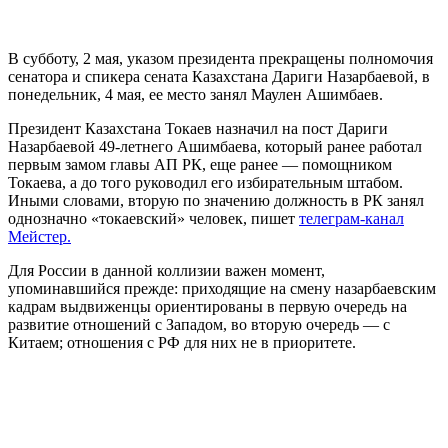
В субботу, 2 мая, указом президента прекращены полномочия
сенатора и спикера сената Казахстана Дариги Назарбаевой, в
понедельник, 4 мая, ее место занял Маулен Ашимбаев.
Президент Казахстана Токаев назначил на пост Дариги
Назарбаевой 49-летнего Ашимбаева, который ранее работал
первым замом главы АП РК, еще ранее — помощником
Токаева, а до того руководил его избирательным штабом.
Иными словами, вторую по значению должность в РК занял
однозначно «токаевский» человек, пишет
телеграм-канал
Мейстер.
Для России в данной коллизии важен момент,
упоминавшийся прежде: приходящие на смену назарбаевским
кадрам выдвиженцы ориентированы в первую очередь на
развитие отношений с Западом, во вторую очередь — с
Китаем; отношения с РФ для них не в приоритете.