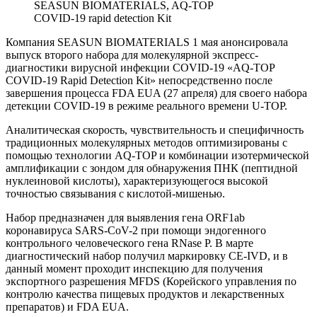
SEASUN BIOMATERIALS, AQ-TOP
COVID-19 rapid detection Kit
Компания SEASUN BIOMATERIALS 1 мая анонсировала
выпуск второго набора для молекулярной экспресс-
диагностики вирусной инфекции COVID-19 «AQ-TOP
COVID-19 Rapid Detection Kit» непосредственно после
завершения процесса FDA EUA (27 апреля) для своего набора
детекции COVID-19 в режиме реального времени U-TOP.
Аналитическая скорость, чувствительность и специфичность
традиционных молекулярных методов оптимизированы с
помощью технологии AQ-TOP и комбинации изотермической
амплификации с зондом для обнаружения ПНК (пептидной
нуклеиновой кислоты), характеризующегося высокой
точностью связывания с кислотой-мишенью.
Набор предназначен для выявления гена ORF1ab
коронавируса SARS-CoV-2 при помощи эндогенного
контрольного человеческого гена RNase P. В марте
диагностический набор получил маркировку CE-IVD, и в
данный момент проходит инспекцию для получения
экспортного разрешения MFDS (Корейского управления по
контролю качества пищевых продуктов и лекарственных
препаратов) и FDA EUA.