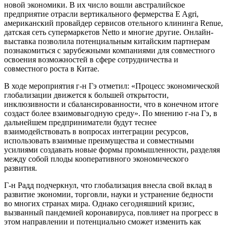
новой экономики. В их число вошли австралийское
предприятие отрасли вертикального фермерства E Agri,
американский провайдер сервисов отельного клининга Renue,
датская сеть супермаркетов Netto и многие другие. Онлайн-
выставка позволила потенциальным китайским партнерам
познакомиться с зарубежными компаниями для совместного
освоения возможностей в сфере сотрудничества и
совместного роста в Китае.
В ходе мероприятия г-н Гэ отметил: «Процесс экономической
глобализации движется к большей открытости,
инклюзивности и сбалансированности, что в конечном итоге
создаст более взаимовыгодную среду». По мнению г-на Гэ, в
дальнейшем предприниматели будут теснее
взаимодействовать в вопросах интеграции ресурсов,
использовать взаимные преимущества и совместными
усилиями создавать новые формы промышленности, разделяя
между собой плоды кооперативного экономического
развития.
Г-н Радд подчеркнул, что глобализация внесла свой вклад в
развитие экономии, торговли, науки и устранение бедности
во многих странах мира. Однако сегодняшний кризис,
вызванный пандемией коронавируса, повлияет на прогресс в
этом направлении и потенциально сможет изменить как