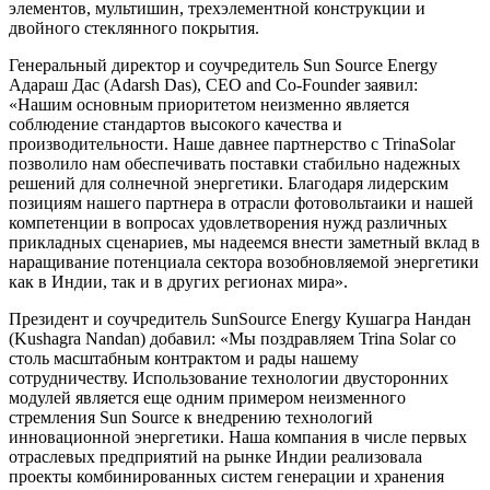
элементов, мультишин, трехэлементной конструкции и
двойного стеклянного покрытия.
Генеральный директор и соучредитель Sun Source Energy
Адараш Дас (Adarsh Das), CEO and Co-Founder заявил:
«Нашим основным приоритетом неизменно является
соблюдение стандартов высокого качества и
производительности. Наше давнее партнерство с TrinaSolar
позволило нам обеспечивать поставки стабильно надежных
решений для солнечной энергетики. Благодаря лидерским
позициям нашего партнера в отрасли фотовольтаики и нашей
компетенции в вопросах удовлетворения нужд различных
прикладных сценариев, мы надеемся внести заметный вклад в
наращивание потенциала сектора возобновляемой энергетики
как в Индии, так и в других регионах мира».
Президент и соучредитель SunSource Energy Кушагра Нандан
(Kushagra Nandan) добавил: «Мы поздравляем Trina Solar со
столь масштабным контрактом и рады нашему
сотрудничеству. Использование технологии двусторонних
модулей является еще одним примером неизменного
стремления Sun Source к внедрению технологий
инновационной энергетики. Наша компания в числе первых
отраслевых предприятий на рынке Индии реализовала
проекты комбинированных систем генерации и хранения