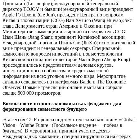
Цзюньцин (Lu Junqing); международный генеральный
директор TOJOY и бывший международный вице-президент
Apple Гэ Цзюнь (Ge Jun), президент Центра по вопросам
Китая и глобализации (CCG) Ван Хуэйяо (Wang Huiyao); экс-
глава Департамента стран Америки и Океании при
Министерстве коммерции и старший исследователь CCG
Цзян Шань (Jiang Shan); президент Китайской ассоциции
международной торговли Цзинь Сю (JinXu); исполнительный
вице-президент и генеральный секретарь Специальной
комиссии по вопросам инвестиций в новые технологии
Китайской ассоциации инвесторов Чжэн Жун (Zheng Rong)
присоединились к представителям деловых кругов,
инвестиционного сообщества и средств массовой
информации из всех уголков земного шара. Мероприятие
активно освещалось на платформах Baidu и The Economic
Observer. Прямые трансляции онлайн-выставки собрали
свыше 500 000 просмотров.
Возможности шэринг-экономики как фундамент для
формирования совместного будущего
Эта сессия GUF прошла под тематическим названием «Global
Vision – Winthe Future» (Глобальное видение — победа в
будущем). В мероприятии приняли участие десять
международных компаний, специализирующихся на сферах