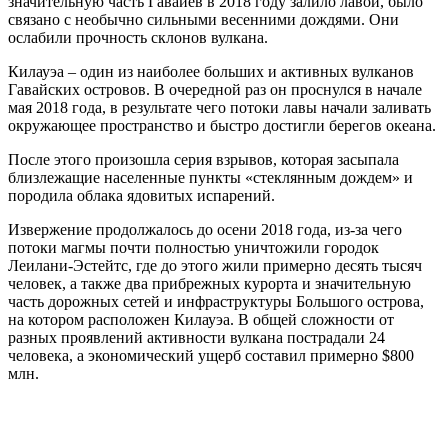
значительную часть Гавайев в 2018 году залило лавой, было
связано с необычно сильными весенними дождями. Они
ослабили прочность склонов вулкана.
Килауэа – один из наиболее больших и активных вулканов
Гавайских островов. В очередной раз он проснулся в начале
мая 2018 года, в результате чего потоки лавы начали заливать
окружающее пространство и быстро достигли берегов океана.
После этого произошла серия взрывов, которая засыпала
близлежащие населенные пункты «стеклянным дождем» и
породила облака ядовитых испарений.
Извержение продолжалось до осени 2018 года, из-за чего
потоки магмы почти полностью уничтожили городок
Леилани-Эстейтс, где до этого жили примерно десять тысяч
человек, а также два прибрежных курорта и значительную
часть дорожных сетей и инфраструктуры Большого острова,
на котором расположен Килауэа. В общей сложности от
разных проявлений активности вулкана пострадали 24
человека, а экономический ущерб составил примерно $800
млн.