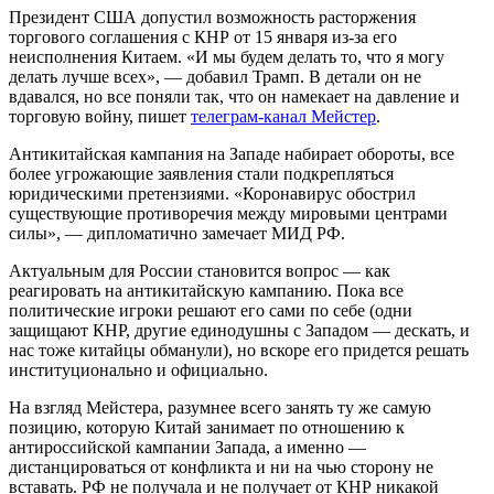
Президент США допустил возможность расторжения
торгового соглашения с КНР от 15 января из-за его
неисполнения Китаем. «И мы будем делать то, что я могу
делать лучше всех», — добавил Трамп. В детали он не
вдавался, но все поняли так, что он намекает на давление и
торговую войну, пишет
телеграм-канал Мейстер
.
Антикитайская кампания на Западе набирает обороты, все
более угрожающие заявления стали подкрепляться
юридическими претензиями. «Коронавирус обострил
существующие противоречия между мировыми центрами
силы», — дипломатично замечает МИД РФ.
Актуальным для России становится вопрос — как
реагировать на антикитайскую кампанию. Пока все
политические игроки решают его сами по себе (одни
защищают КНР, другие единодушны с Западом — дескать, и
нас тоже китайцы обманули), но вскоре его придется решать
институционально и официально.
На взгляд Мейстера, разумнее всего занять ту же самую
позицию, которую Китай занимает по отношению к
антироссийской кампании Запада, а именно —
дистанцироваться от конфликта и ни на чью сторону не
вставать. РФ не получала и не получает от КНР никакой