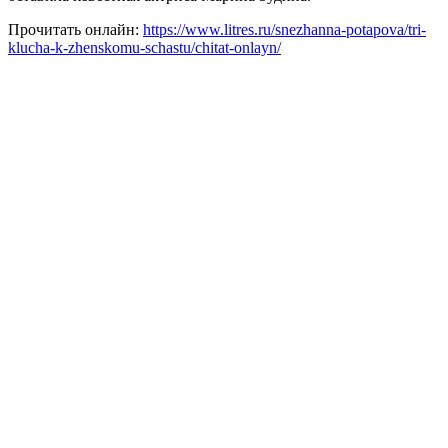
Прочитать онлайн:
https://www.litres.ru/snezhanna-potapova/tri-
klucha-k-zhenskomu-schastu/chitat-onlayn/