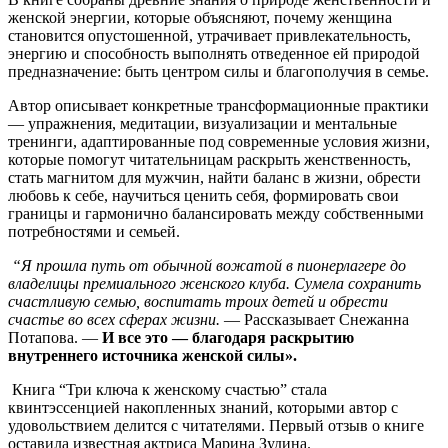
женской энергии, которые объясняют, почему женщина
становится опустошенной, утрачивает привлекательность,
энергию и способность выполнять отведенное ей природой
предназначение: быть центром силы и благополучия в семье.
Автор описывает конкретные трансформационные практики
— упражнения, медитации, визуализации и ментальные
тренинги, адаптированные под современные условия жизни,
которые помогут читательницам раскрыть женственность,
стать магнитом для мужчин, найти баланс в жизни, обрести
любовь к себе, научиться ценить себя, формировать свои
границы и гармонично балансировать между собственными
потребностями и семьей.
“Я прошла путь от обычной вожатой в пионерлагере до
владелицы премиального женского клуба. Сумела сохранить
счастливую семью, воспитать троих детей и обрести
счастье во всех сферах жизни.
— Рассказывает Снежанна
Потапова. —
И все это — благодаря раскрытию
внутреннего источника женской силы».
Книга “Три ключа к женскому счастью” стала
квинтэссенцией накопленных знаний, которыми автор с
удовольствием делится с читателями. Первый отзыв о книге
оставила известная актриса Марина Зудина.