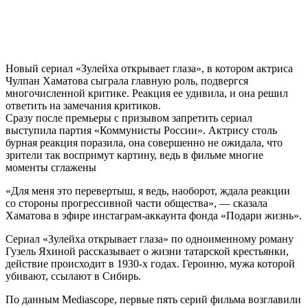
Новый сериал «Зулейха открывает глаза», в котором актриса
Чулпан Хаматова сыграла главную роль, подвергся
многочисленной критике. Реакция ее удивила, и она решил
ответить на замечания критиков.
Сразу после премьеры с призывом запретить сериал
выступила партия «Коммунисты России». Актрису столь
бурная реакция поразила, она совершенно не ожидала, что
зрители так воспримут картину, ведь в фильме многие
моменты сглажены
«Для меня это перевертыш, я ведь, наоборот, ждала реакции
со стороны прогрессивной части общества», — сказала
Хаматова в эфире инстаграм-аккаунта фонда «Подари жизнь».
Сериал «Зулейха открывает глаза» по одноименному роману
Гузель Яхиной рассказывает о жизни татарской крестьянки,
действие происходит в 1930-х годах. Героиню, мужа которой
убивают, ссылают в Сибирь.
По данным Mediascope, первые пять серий фильма возглавили