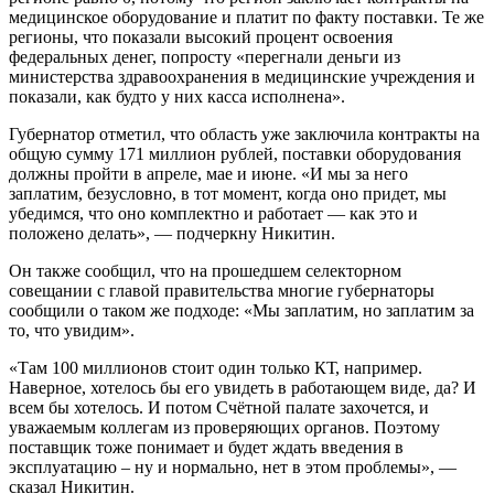
медицинское оборудование и платит по факту поставки. Те же
регионы, что показали высокий процент освоения
федеральных денег, попросту «перегнали деньги из
министерства здравоохранения в медицинские учреждения и
показали, как будто у них касса исполнена».
Губернатор отметил, что область уже заключила контракты на
общую сумму 171 миллион рублей, поставки оборудования
должны пройти в апреле, мае и июне. «И мы за него
заплатим, безусловно, в тот момент, когда оно придет, мы
убедимся, что оно комплектно и работает — как это и
положено делать», — подчеркну Никитин.
Он также сообщил, что на прошедшем селекторном
совещании с главой правительства многие губернаторы
сообщили о таком же подходе: «Мы заплатим, но заплатим за
то, что увидим».
«Там 100 миллионов стоит один только КТ, например.
Наверное, хотелось бы его увидеть в работающем виде, да? И
всем бы хотелось. И потом Счётной палате захочется, и
уважаемым коллегам из проверяющих органов. Поэтому
поставщик тоже понимает и будет ждать введения в
эксплуатацию – ну и нормально, нет в этом проблемы», —
сказал Никитин.