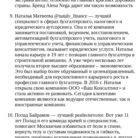
страны. Бренд Alena Nega дарит им такую возможность
Наталья Матвеева @nataly_finance — лучший
специалист в сферах бухгалтерского, налогового и
юридического аутсорсинга. Она и её компания
занимается постановкой, ведением, восстановлением,
автоматизацией бухгалтерского учета, налогового и
управленческого учета, финансовым и управленческим
консалтингом, оказывает юридические услуги. Наталья
начала карьеру в 19 лет с позиции главного бухгалтера в
строительной компании. А уже через несколько лет
получила второе высшее образование – экономическое.
Это был выбор более обдуманный и целенаправленный,
необходимый для перспективного карьерного роста в
профессии главного бухгалтера. В 2016 г. Наталья
открыла свою компанию ООО «Ваш Консалтинг» и
стала активно ее развивать. Сегодня клиентами
компании являются как ведущие отечественные, так и
иностранные компании.
Полад Байрамов — лучший реабилитолог. Вот уже 11
лет Полад и его команда врачей и специалистов,
помогают Москвичам избавиться от боли в спине,
вернуть телу и суставам подвижность и гибкость,
решить проблемы искривления позвоночника и других