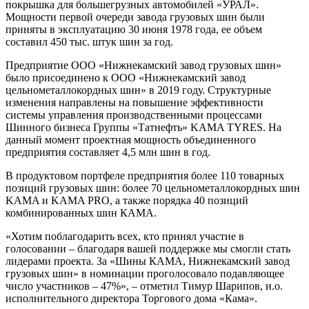
покрышка для большегрузных автомобилей «УРАЛ».
Мощности первой очереди завода грузовых шин были
приняты в эксплуатацию 30 июня 1978 года, ее объем
составил 450 тыс. штук шин за год.
Предприятие ООО «Нижнекамский завод грузовых шин»
было присоединено к ООО «Нижнекамский завод
цельнометаллокордных шин» в 2019 году. Структурные
изменения направлены на повышение эффективности
системы управления производственными процессами
Шинного бизнеса Группы «Татнефть» KAMA TYRES. На
данный момент проектная мощность объединенного
предприятия составляет 4,5 млн шин в год.
В продуктовом портфеле предприятия более 110 товарных
позиций грузовых шин: более 70 цельнометаллокордных шин
KAMA и KAMA PRO, а также порядка 40 позиций
комбинированных шин КАМА.
«Хотим поблагодарить всех, кто принял участие в
голосовании – благодаря вашей поддержке мы смогли стать
лидерами проекта. За «Шины КАМА, Нижнекамский завод
грузовых шин» в номинации проголосовало подавляющее
число участников – 47%», – отметил Тимур Шарипов, и.о.
исполнительного директора Торгового дома «Кама».