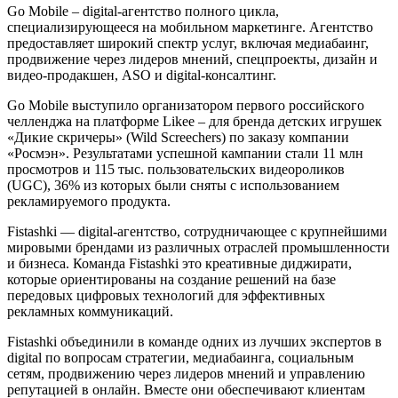
Go Mobile – digital-агентство полного цикла,
специализирующееся на мобильном маркетинге. Агентство
предоставляет широкий спектр услуг, включая медиабаинг,
продвижение через лидеров мнений, спецпроекты, дизайн и
видео-продакшен, ASO и digital-консалтинг.
Go Mobile выступило организатором первого российского
челленджа на платформе Likee – для бренда детских игрушек
«Дикие скричеры» (Wild Screechers) по заказу компании
«Росмэн». Результатами успешной кампании стали 11 млн
просмотров и 115 тыс. пользовательских видеороликов
(UGC), 36% из которых были сняты с использованием
рекламируемого продукта.
Fistashki — digital-агентство, сотрудничающее с крупнейшими
мировыми брендами из различных отраслей промышленности
и бизнеса. Команда Fistashki это креативные диджирати,
которые ориентированы на создание решений на базе
передовых цифровых технологий для эффективных
рекламных коммуникаций.
Fistashki объединили в команде одних из лучших экспертов в
digital по вопросам стратегии, медиабаинга, социальным
сетям, продвижению через лидеров мнений и управлению
репутацией в онлайн. Вместе они обеспечивают клиентам