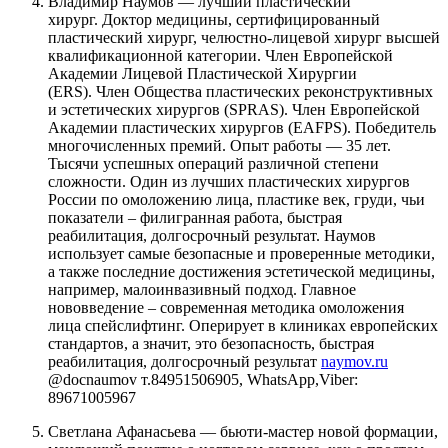
Владимир Наумов — лучший пластический
хирург. Доктор медицины, сертифицированный
пластический хирург, челюстно-лицевой хирург высшей
квалификационной категории. Член Европейской
Академии Лицевой Пластической Хирургии
(ERS). Член Общества пластических реконструктивных
и эстетических хирургов (SPRAS). Член Европейской
Академии пластических хирургов (EAFPS). Победитель
многочисленных премий. Опыт работы — 35 лет.
Тысячи успешных операций различной степени
сложности. Один из лучших пластических хирургов
России по омоложению лица, пластике век, груди, чьи
показатели – филигранная работа, быстрая
реабилитация, долгосрочный результат. Наумов
использует самые безопасные и проверенные методики,
а также последние достижения эстетической медицины,
например, малоинвазивный подход. Главное
нововведение – современная методика омоложения
лица спейслифтинг. Оперирует в клиниках европейских
стандартов, а значит, это безопасность, быстрая
реабилитация, долгосрочный результат
naymov.ru
@docnaumov т.84951506905, WhatsApp,Viber:
89671005967
Светлана Афанасьева — бьюти-мастер новой формации,