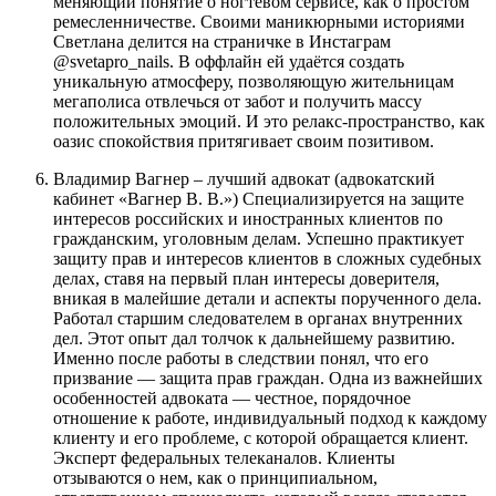
меняющий понятие о ногтевом сервисе, как о простом
ремесленничестве. Своими маникюрными историями
Светлана делится на страничке в Инстаграм
@svetapro_nails. В оффлайн ей удаётся создать
уникальную атмосферу, позволяющую жительницам
мегаполиса отвлечься от забот и получить массу
положительных эмоций. И это релакс-пространство, как
оазис спокойствия притягивает своим позитивом.
Владимир Вагнер – лучший адвокат (адвокатский
кабинет «Вагнер В. В.») Специализируется на защите
интересов российских и иностранных клиентов по
гражданским, уголовным делам. Успешно практикует
защиту прав и интересов клиентов в сложных судебных
делах, ставя на первый план интересы доверителя,
вникая в малейшие детали и аспекты порученного дела.
Работал старшим следователем в органах внутренних
дел. Этот опыт дал толчок к дальнейшему развитию.
Именно после работы в следствии понял, что его
призвание — защита прав граждан. Одна из важнейших
особенностей адвоката — честное, порядочное
отношение к работе, индивидуальный подход к каждому
клиенту и его проблеме, с которой обращается клиент.
Эксперт федеральных телеканалов. Клиенты
отзываются о нем, как о принципиальном,