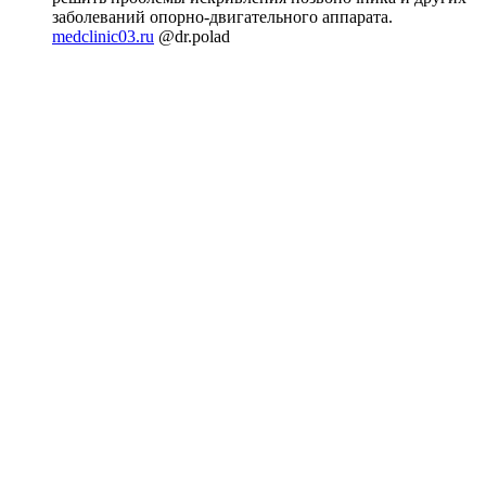
заболеваний опорно-двигательного аппарата.
medclinic03.ru
@dr.polad