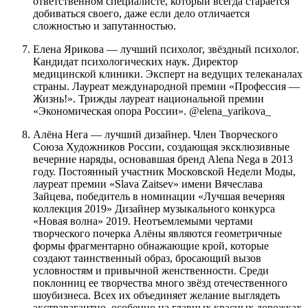
ответственном специалисте, который всегда старается
добиваться своего, даже если дело отличается
сложностью и запутанностью.
Елена Ярикова — лучший психолог, звёздный психолог.
Кандидат психологических наук. Директор
медицинской клиники. Эксперт на ведущих телеканалах
страны. Лауреат международной премии «Профессия —
Жизнь!». Трижды лауреат национальной премии
«Экономическая опора России». @elena_yarikova_
Алёна Нега — лучший дизайнер. Член Творческого
Союза Художников России, создающая эксклюзивные
вечерние наряды, основавшая бренд Alena Nega в 2013
году. Постоянный участник Московской Недели Моды,
лауреат премии «Slava Zaitsev» имени Вячеслава
Зайцева, победитель в номинации «Лучшая вечерняя
коллекция 2019» Дизайнер музыкального конкурса
«Новая волна» 2019. Неотъемлемыми чертами
творческого почерка Алёны являются геометричные
формы фрагментарно обнажающие крой, которые
создают таинственный образ, бросающий вызов
условностям и привычной женственности. Среди
поклонниц ее творчества много звёзд отечественного
шоубизнеса. Всех их объединяет желание выглядеть
экстравагантно, особенно на главных красных дорожках