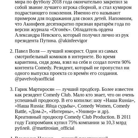
мира по футболу 2018 года окончательно закрепил за
собой звание лучшего игрока сборной, и стал кумиром
подрастающего поколения. Именно его называют
примером для подражания для своих детей. Напомним,
что Акинфеев десятикратно признан вратарём года по
версии журнала «Огонёк». Обладатель ордена
Александра Невского, который получил лично из рук
президента Путина. @akinfeevigor
Павел Воля — лучший юморист. Один из самых
смотрибельный комиков в интернете. Во время
карантина, сидя дома, взял на себя и создал почти 90%
контента Comedy. Резидент, который не пропустил ни
одного выпуска проекта со времён его создания.
@pavelvolyaofficial
Гарик Мартиросян — лучший продбсер. Более известен
как резидент Comedy Club. Мало кто знает, что он очень
успешный продюсер. В его копилке: шоу «Наша Russia»,
«Наша Russia: Яйца судьбы», Comedy Women, Comedy
Battle, «Дом-2», «Интерны», «Универ» и др).
Креативный продюсер Comedy Club Production. В 2011
году Газпромбанк купил 75% компании за 10,3 млрд
рублей. @martirosian_official