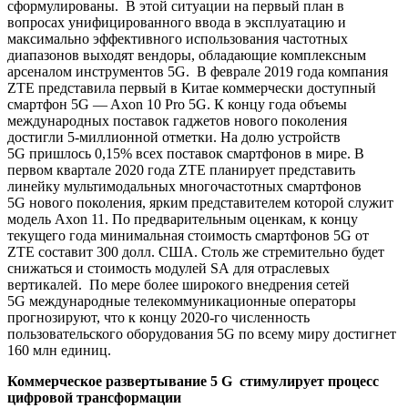
сформулированы. В этой ситуации на первый план в
вопросах унифицированного ввода в эксплуатацию и
максимально эффективного использования частотных
диапазонов выходят вендоры, обладающие комплексным
арсеналом инструментов 5G. В феврале 2019 года компания
ZTE представила первый в Китае коммерчески доступный
смартфон 5G — Axon 10 Pro 5G. К концу года объемы
международных поставок гаджетов нового поколения
достигли 5-миллионной отметки. На долю устройств
5G пришлось 0,15% всех поставок смартфонов в мире. В
первом квартале 2020 года ZTE планирует представить
линейку мультимодальных многочастотных смартфонов
5G нового поколения, ярким представителем которой служит
модель Axon 11. По предварительным оценкам, к концу
текущего года минимальная стоимость смартфонов 5G от
ZTE составит 300 долл. США. Столь же стремительно будет
снижаться и стоимость модулей SA для отраслевых
вертикалей. По мере более широкого внедрения сетей
5G международные телекоммуникационные операторы
прогнозируют, что к концу 2020-го численность
пользовательского оборудования 5G по всему миру достигнет
160 млн единиц.
Коммерческое развертывание 5 G стимулирует процесс
цифровой трансформации