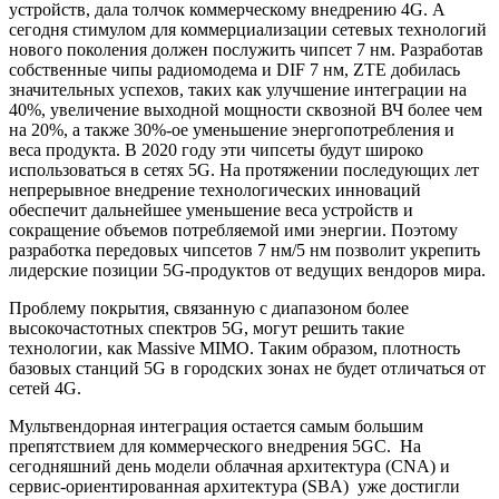
устройств, дала толчок коммерческому внедрению 4G. А
сегодня стимулом для коммерциализации сетевых технологий
нового поколения должен послужить чипсет 7 нм. Разработав
собственные чипы радиомодема и DIF 7 нм, ZTE добилась
значительных успехов, таких как улучшение интеграции на
40%, увеличение выходной мощности сквозной ВЧ более чем
на 20%, а также 30%-ое уменьшение энергопотребления и
веса продукта. В 2020 году эти чипсеты будут широко
использоваться в сетях 5G. На протяжении последующих лет
непрерывное внедрение технологических инноваций
обеспечит дальнейшее уменьшение веса устройств и
сокращение объемов потребляемой ими энергии. Поэтому
разработка передовых чипсетов 7 нм/5 нм позволит укрепить
лидерские позиции 5G-продуктов от ведущих вендоров мира.
Проблему покрытия, связанную с диапазоном более
высокочастотных спектров 5G, могут решить такие
технологии, как Massive MIMO. Таким образом, плотность
базовых станций 5G в городских зонах не будет отличаться от
сетей 4G.
Мультвендорная интеграция остается самым большим
препятствием для коммерческого внедрения 5GC. На
сегодняшний день модели облачная архитектура (CNA) и
сервис-ориентированная архитектура (SBA) уже достигли