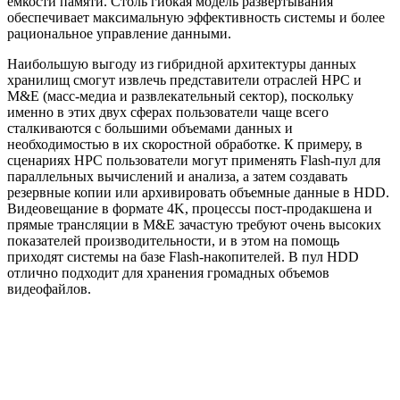
емкости памяти. Столь гибкая модель развертывания
обеспечивает максимальную эффективность системы и более
рациональное управление данными.
Наибольшую выгоду из гибридной архитектуры данных
хранилищ смогут извлечь представители отраслей НРС и
M&E (масс-медиа и развлекательный сектор), поскольку
именно в этих двух сферах пользователи чаще всего
сталкиваются с большими объемами данных и
необходимостью в их скоростной обработке. К примеру, в
сценариях НРС пользователи могут применять Flash-пул для
параллельных вычислений и анализа, а затем создавать
резервные копии или архивировать объемные данные в HDD.
Видеовещание в формате 4K, процессы пост-продакшена и
прямые трансляции в M&E зачастую требуют очень высоких
показателей производительности, и в этом на помощь
приходят системы на базе Flash-накопителей. В пул HDD
отлично подходит для хранения громадных объемов
видеофайлов.