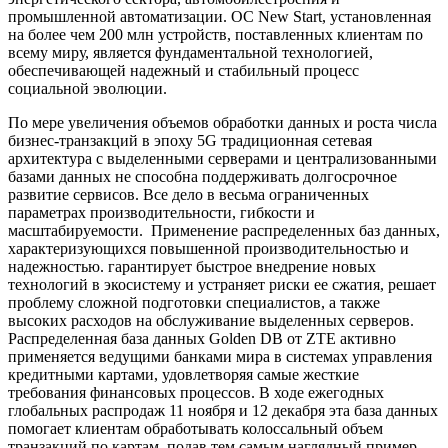
промышленной автоматизации. ОС New Start, установленная
на более чем 200 млн устройств, поставленных клиентам по
всему миру, является фундаментальной технологией,
обеспечивающей надежный и стабильный процесс
социальной эволюции.
По мере увеличения объемов обработки данных и роста числа
бизнес-транзакций в эпоху 5G традиционная сетевая
архитектура с выделенными серверами и централизованными
базами данных не способна поддерживать долгосрочное
развитие сервисов. Все дело в весьма ограниченных
параметрах производительности, гибкости и
масштабируемости. Применение распределенных баз данных,
характеризующихся повышенной производительностью и
надежностью. гарантирует быстрое внедрение новых
технологий в экосистему и устраняет риски ее сжатия, решает
проблему сложной подготовки специалистов, а также
высоких расходов на обслуживание выделенных серверов.
Распределенная база данных Golden DB от ZTE активно
применяется ведущими банками мира в системах управления
кредитными картами, удовлетворяя самые жесткие
требования финансовых процессов. В ходе ежегодных
глобальных распродаж 11 ноября и 12 декабря эта база данных
помогает клиентам обработывать колоссальный объем
транзакций по картам, подав тем самым наглядный пример