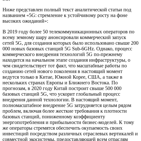
Ниже представлен полный текст аналитической статьи под
названием «5G: стремление к устойчивому росту на фоне
высоких ожиданий»:
В 2019 году более 50 телекоммуникационных операторов по
всему земному шару анонсировали коммерческий запуск
сетей 5G, для создания которых было использовано свыше 200
000 новых базовых станций 5G Sub-6GHz. Однако, процесс
коммерческого внедрения технологий 5G по-прежнему
находится на начальном этапе создания инфраструктуры, о
чем свидетельствует тот факт, что масштабные работы по
созданию сетей нового поколения в настоящий момент
ведутся только в Китае, Южной Корее, США, а также в
нескольких странах Европы и Ближнего Востока. По
прогнозам, в 2020 году Китай построит свыше 500 000
базовых станций 5G, что ускорит глобальный процесс
внедрения данной технологии. В настоящий момент,
полномасштабное внедрение 5G затрудняется целым рядом
проблем, включая более жесткие требования к плотности
базовых станций, пониженному коэффициенту
энергопотребления и прибыльности бизнес-моделей. К тому
же операторы стремятся обеспечить окупаемость своих
инвестиций посредством различных отраслевых вертикалей и
совместной экосистемы, предоставляющей всем отраслям