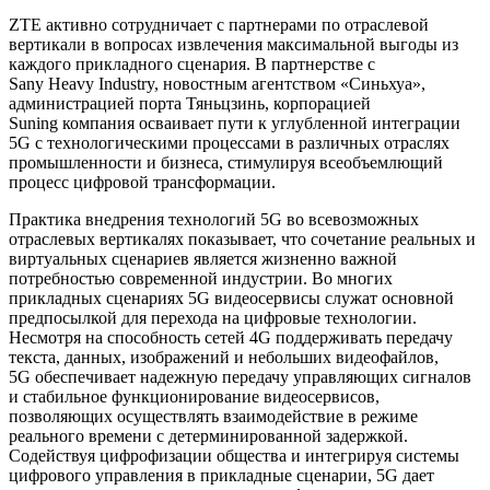
ZTE активно сотрудничает с партнерами по отраслевой
вертикали в вопросах извлечения максимальной выгоды из
каждого прикладного сценария. В партнерстве с
Sany Heavy Industry, новостным агентством «Синьхуа»,
администрацией порта Тяньцзинь, корпорацией
Suning компания осваивает пути к углубленной интеграции
5G с технологическими процессами в различных отраслях
промышленности и бизнеса, стимулируя всеобъемлющий
процесс цифровой трансформации.
Практика внедрения технологий 5G во всевозможных
отраслевых вертикалях показывает, что сочетание реальных и
виртуальных сценариев является жизненно важной
потребностью современной индустрии. Во многих
прикладных сценариях 5G видеосервисы служат основной
предпосылкой для перехода на цифровые технологии.
Несмотря на способность сетей 4G поддерживать передачу
текста, данных, изображений и небольших видеофайлов,
5G обеспечивает надежную передачу управляющих сигналов
и стабильное функционирование видеосервисов,
позволяющих осуществлять взаимодействие в режиме
реального времени с детерминированной задержкой.
Содействуя цифрофизации общества и интегрируя системы
цифрового управления в прикладные сценарии, 5G дает