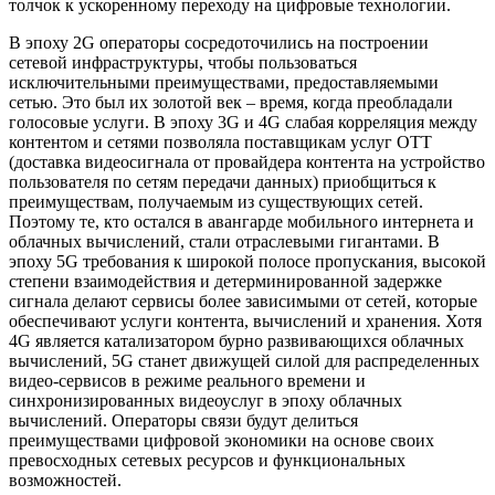
толчок к ускоренному переходу на цифровые технологии.
В эпоху 2G операторы сосредоточились на построении
сетевой инфраструктуры, чтобы пользоваться
исключительными преимуществами, предоставляемыми
сетью. Это был их золотой век – время, когда преобладали
голосовые услуги. В эпоху 3G и 4G слабая корреляция между
контентом и сетями позволяла поставщикам услуг OTT
(доставка видеосигнала от провайдера контента на устройство
пользователя по сетям передачи данных) приобщиться к
преимуществам, получаемым из существующих сетей.
Поэтому те, кто остался в авангарде мобильного интернета и
облачных вычислений, стали отраслевыми гигантами. В
эпоху 5G требования к широкой полосе пропускания, высокой
степени взаимодействия и детерминированной задержке
сигнала делают сервисы более зависимыми от сетей, которые
обеспечивают услуги контента, вычислений и хранения. Хотя
4G является катализатором бурно развивающихся облачных
вычислений, 5G станет движущей силой для распределенных
видео-сервисов в режиме реального времени и
синхронизированных видеоуслуг в эпоху облачных
вычислений. Операторы связи будут делиться
преимуществами цифровой экономики на основе своих
превосходных сетевых ресурсов и функциональных
возможностей.