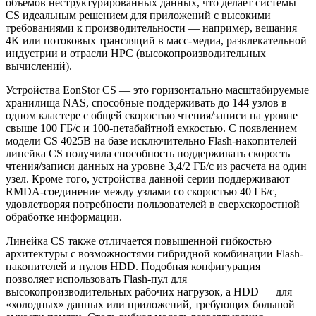
объемов неструктурированных данных, что делает системы
CS идеальным решением для приложений с высокими
требованиями к производительности — например, вещания
4K или потоковых трансляций в масс-медиа, развлекательной
индустрии и отрасли НРС (высокопроизводительных
вычислений).
Устройства EonStor CS — это горизонтально масштабируемые
хранилища NAS, способные поддерживать до 144 узлов в
одном кластере с общей скоростью чтения/записи на уровне
свыше 100 ГБ/с и 100-петабайтной емкостью. С появлением
модели СS 4025В на базе исключительно Flash-накопителей
линейка CS получила способность поддерживать скорость
чтения/записи данных на уровне 3,4/2 ГБ/с из расчета на один
узел. Кроме того, устройства данной серии поддерживают
RMDA-соединение между узлами со скоростью 40 ГБ/с,
удовлетворяя потребности пользователей в сверхскоростной
обработке информации.
Линейка CS также отличается повышенной гибкостью
архитектуры с возможностями гибридной комбинации Flash-
накопителей и пулов HDD. Подобная конфигурация
позволяет использовать Flash-пул для
высокопроизводительных рабочих нагрузок, а HDD — для
«холодных» данных или приложений, требующих большой