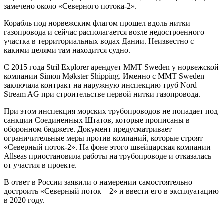
замечено около «Северного потока-2».
Корабль под норвежским флагом прошел вдоль нитки
газопровода и сейчас располагается возле недостроенного
участка в территориальных водах Дании. Неизвестно с
какими целями там находится судно.
С 2015 года Stril Explorer арендует MMT Sweden у норвежской
компании Simon Møkster Shipping. Именно с MMT Sweden
заключала контракт на наружную инспекцию труб Nord
Stream AG при строительстве первой нитки газопровода.
При этом инспекция морских трубопроводов не попадает под
санкции Соединенных Штатов, которые прописаны в
оборонном бюджете. Документ предусматривает
ограничительные меры против компаний, которые строят
«Северный поток-2». На фоне этого швейцарская компании
Allseas приостановила работы на трубопроводе и отказалась
от участия в проекте.
В ответ в России заявили о намерении самостоятельно
достроить «Северный поток – 2» и ввести его в эксплуатацию
в 2020 году.