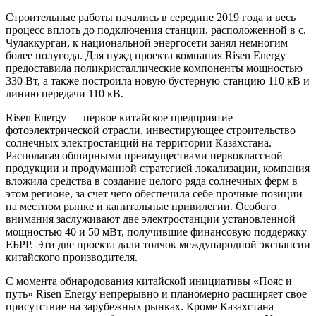
Строительные работы начались в середине 2019 года и весь
процесс вплоть до подключения станции, расположенной в с.
Чулаккурган, к национальной энергосети занял немногим
более полугода. Для нужд проекта компания Risen Energy
предоставила поликристаллические компоненты мощностью
330 Вт, а также построила новую бустерную станцию 110 кВ и
линию передачи 110 кВ.
Risen Energy — первое китайское предприятие
фотоэлектрической отрасли, инвестирующее строительство
солнечных электростанций на территории Казахстана.
Располагая обширными преимуществами первоклассной
продукции и продуманной стратегией локализации, компания
вложила средства в создание целого ряда солнечных ферм в
этом регионе, за счет чего обеспечила себе прочные позиции
на местном рынке и капитальные привилегии. Особого
внимания заслуживают две электростанции установленной
мощностью 40 и 50 мВт, получившие финансовую поддержку
ЕБРР. Эти две проекта дали толчок международной экспансии
китайского производителя.
С момента обнародования китайской инициативы «Пояс и
путь» Risen Energy непрерывно и планомерно расширяет свое
присутствие на зарубежных рынках. Кроме Казахстана