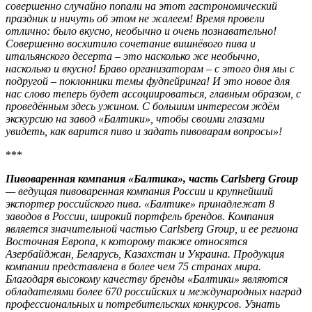
совершенно случайно попали на этот гастрономический
праздник и ничуть об этом не жалеем! Время провели
отлично: было вкусно, необычно и очень познавательно!
Совершенно восхитило сочетание вишнёвого пива и
итальянского десерта – это насколько же необычно,
насколько и вкусно! Браво организаторам – с этого дня мы с
подругой – поклонники темы фудпейринга! И это новое для
нас слово теперь будет ассоциироваться, главным образом, с
проведённым здесь ужином. С большим интересом ждём
экскурсию на завод «Балтики», чтобы своими глазами
увидеть, как варится пиво и задать пивоварам вопросы»!
***
Пивоваренная компания «Балтика», часть Carlsberg Group
— ведущая пивоваренная компания России и крупнейший
экспортер российского пива. «Балтике» принадлежат 8
заводов в России, широкий портфель брендов. Компания
является значительной частью Carlsberg Group, и ее региона
Восточная Европа, к которому также относятся
Азербайджан, Беларусь, Казахстан и Украина. Продукция
компании представлена в более чем 75 странах мира.
Благодаря высокому качеству бренды «Балтики» являются
обладателями более 670 российских и международных наград
профессиональных и потребительских конкурсов. Узнать