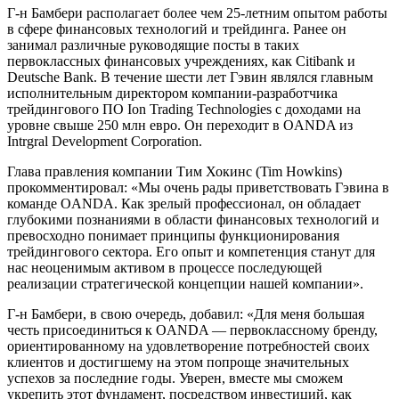
Г-н Бамбери располагает более чем 25-летним опытом работы
в сфере финансовых технологий и трейдинга. Ранее он
занимал различные руководящие посты в таких
первоклассных финансовых учреждениях, как Citibank и
Deutsche Bank. В течение шести лет Гэвин являлся главным
исполнительным директором компании-разработчика
трейдингового ПО Ion Trading Technologies с доходами на
уровне свыше 250 млн евро. Он переходит в OANDA из
Intrgral Development Corporation.
Глава правления компании Тим Хокинс (Tim Howkins)
прокомментировал: «Мы очень рады приветствовать Гэвина в
команде OANDA. Как зрелый профессионал, он обладает
глубокими познаниями в области финансовых технологий и
превосходно понимает принципы функционирования
трейдингового сектора. Его опыт и компетенция станут для
нас неоценимым активом в процессе последующей
реализации стратегической концепции нашей компании».
Г-н Бамбери, в свою очередь, добавил: «Для меня большая
честь присоединиться к OANDA — первоклассному бренду,
ориентированному на удовлетворение потребностей своих
клиентов и достигшему на этом попроще значительных
успехов за последние годы. Уверен, вместе мы сможем
укрепить этот фундамент, посредством инвестиций, как