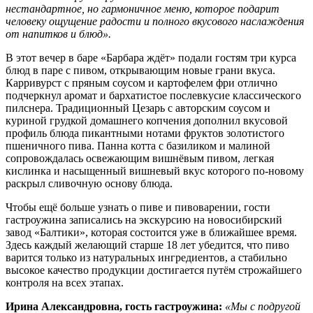
нестандартное, но гармоничное меню, которое подарит
человеку ощущение радости и полного вкусового наслаждения
от напитков и блюд».
В этот вечер в баре «Барбара ждёт» подали гостям три курса
блюд в паре с пивом, открывающим новые грани вкуса.
Карривурст с пряным соусом и картофелем фри отлично
подчеркнул аромат и бархатистое послевкусие классического
пилснера. Традиционный Цезарь с авторским соусом и
куриной грудкой домашнего копчения дополнил вкусовой
профиль блюда пикантными нотами фруктов золотистого
пшеничного пива. Панна котта с базиликом и малиной
сопровождалась освежающим вишнёвым пивом, легкая
кислинка и насыщенный вишневый вкус которого по-новому
раскрыл сливочную основу блюда.
Чтобы ещё больше узнать о пиве и пивоварении, гости
гастроужина записались на экскурсию на новосибирский
завод «Балтики», которая состоится уже в ближайшее время.
Здесь каждый желающий старше 18 лет убедится, что пиво
варится только из натуральных ингредиентов, а стабильно
высокое качество продукции достигается путём строжайшего
контроля на всех этапах.
Ирина Александровна, гость гастроужина:
«Мы с подругой