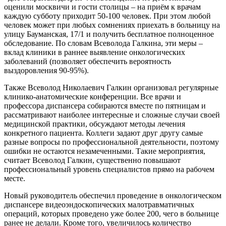
оценили москвичи и гости столицы – на приём к врачам
каждую субботу приходит 50-100 человек. При этом любой
человек может при любых сомнениях приехать в больницу на
улицу Бауманская, 17/1 и получить бесплатное полноценное
обследование. По словам Всеволода Галкина, эти меры –
вклад клиники в раннее выявление онкологических
заболеваний (позволяет обеспечить вероятность
выздоровления 90-95%).
Также Всеволод Николаевич Галкин организовал регулярные
клинико-анатомические конференции. Все врачи и
профессора диспансера собираются вместе по пятницам и
рассматривают наиболее интересные и сложные случаи своей
медицинской практики, обсуждают методы лечения
конкретного пациента. Коллеги задают друг другу самые
разные вопросы по профессиональной деятельности, поэтому
ошибки не остаются незамеченными. Такие мероприятия,
считает Всеволод Галкин, существенно повышают
профессиональный уровень специалистов прямо на рабочем
месте.
Новый руководитель обеспечил проведение в онкологическом
диспансере видеоэндоскопических малотравматичных
операций, которых проведено уже более 200, чего в больнице
ранее не делали. Кроме того, увеличилось количество