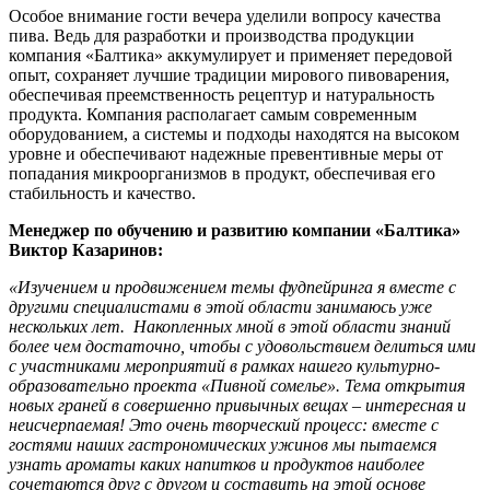
Особое внимание гости вечера уделили вопросу качества
пива. Ведь для разработки и производства продукции
компания «Балтика» аккумулирует и применяет передовой
опыт, сохраняет лучшие традиции мирового пивоварения,
обеспечивая преемственность рецептур и натуральность
продукта. Компания располагает самым современным
оборудованием, а системы и подходы находятся на высоком
уровне и обеспечивают надежные превентивные меры от
попадания микроорганизмов в продукт, обеспечивая его
стабильность и качество.
Менеджер по обучению и развитию компании «Балтика»
Виктор Казаринов:
«Изучением и продвижением темы фудпейринга я вместе с
другими специалистами в этой области занимаюсь уже
нескольких лет. Накопленных мной в этой области знаний
более чем достаточно, чтобы с удовольствием делиться ими
с участниками мероприятий в рамках нашего культурно-
образовательно проекта «Пивной сомелье». Тема открытия
новых граней в совершенно привычных вещах – интересная и
неисчерпаемая! Это очень творческий процесс: вместе с
гостями наших гастрономических ужинов мы пытаемся
узнать ароматы каких напитков и продуктов наиболее
сочетаются друг с другом и составить на этой основе