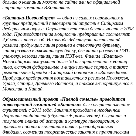
больше о компании можно на сайте или на официальной
странице компании ВКонтакте.
«Балтика-Новосибирск»
— одно из самых современных и
крупных предприятий пивоваренной отрасли в Сибирском
федеральном округе. Осуществляет свою деятельность с 2008
года. Производственная мощность предприятия составляет
4,6 млн гл пива в год. На заводе действуют шесть линий
розлива продукции: линия розлива в стеклянную бутылку,
линия розлива в алюминиевую банку, две линии розлива в ПЭТ-
упаковку, кеговая линия, линия ПЭТ-кег. Филиал «Балтика-
Новосибирск» выпускает более 50 ассортиментных единиц
пива, включая федеральные и лицензионные сорта, а также
региональные бренды «Сибирский бочонок» и «Заповедное».
Продукция предприятия поставляется в регионы Поволжья,
Урала, Сибири, Дальнего Востока, а также экспортируется в
Монголию и Китай.
Образовательный проект «Пивной сомелье»
проводится
пивоваренной компанией «Балтика»
для совершеннолетних
слушателей с 2011 года. Занятия проходят в необычном
формате edutainment (обучение + развлечение). Слушатели
получают знания об истории и культуре пивоварения, о
правилах подачи и сочетания пива с разнообразными
блюдами, совмещая теоретические занятия с практическим