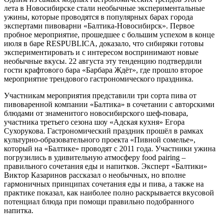
лета в Новосибирске стали необычные экспериментальные
ужины, которые проводятся в популярных барах города
экспертами пивоварни «Балтика-Новосибирск». Первое
пробное мероприятие, прошедшее с большим успехом в конце
июля в баре RESPUBLICA, доказало, что сибиряки готовы
экспериментировать и с интересом воспринимают новые
необычные вкусы. 22 августа эту тенденцию подтвердили
гости крафтового бара «Барбара Ждёт», где прошло второе
мероприятие трендового гастрономического праздника.
Участникам мероприятия представили три сорта пива от
пивоваренной компании «Балтика» в сочетании с авторскими
блюдами от знаменитого новосибирского шеф-повара,
участника третьего сезона шоу «Адская кухня» Егора
Сухорукова. Гастрономический праздник прошёл в рамках
культурно-образовательного проекта «Пивной сомелье»,
который на «Балтике» проводят с 2011 года. Участники ужина
погрузились в удивительную атмосферу food pairing –
правильного сочетания еды и напитков. Эксперт «Балтики»
Виктор Казаринов рассказал о необычных, но вполне
гармоничных принципах сочетания еды и пива, а также на
практике показал, как наиболее полно раскрывается вкусовой
потенциал блюда при помощи правильно подобранного
напитка.